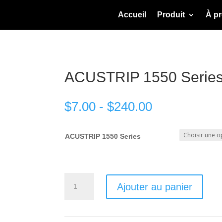
Accueil
Produit
À p
ACUSTRIP 1550 Serie
$
7.00
-
$
240.00
ACUSTRIP 1550 Series
quantité
Ajouter au panier
de
ACUSTRIP
1550