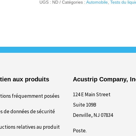
Series
UGS :
ND
Catégories :
Automobile
,
Tests du liqu
tien aux produits
Acustrip Company, In
124 E Main Street
tions fréquemment posées
Suite 109B
es de données de sécurité
Denville, NJ 07834
uctions relatives au produit
Poste.