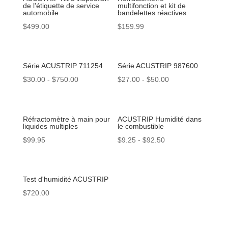
de l'étiquette de service
multifonction et kit de
automobile
bandelettes réactives
$
499.00
$
159.99
Série ACUSTRIP 711254
Série ACUSTRIP 987600
$
30.00
-
$
750.00
$
27.00
-
$
50.00
Réfractomètre à main pour
ACUSTRIP Humidité dans
liquides multiples
le combustible
$
99.95
$
9.25
-
$
92.50
Test d'humidité ACUSTRIP
$
720.00