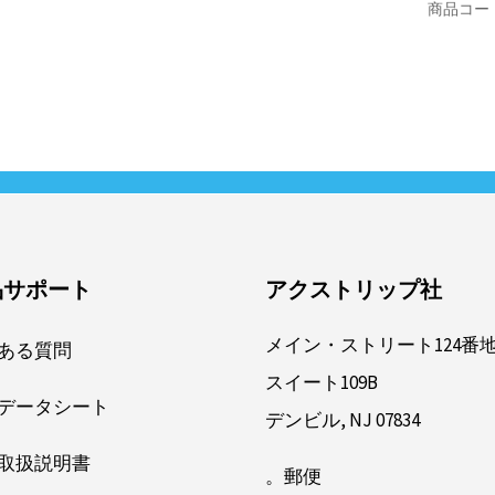
40240
商品コー
個
品サポート
アクストリップ社
メイン・ストリート124番
ある質問
スイート109B
データシート
デンビル, NJ 07834
取扱説明書
郵便。