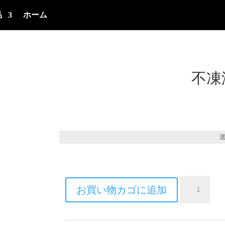
品
ホーム
不凍液
Antifreeze
お買い物カゴに追加
Coolant
HD
ELC