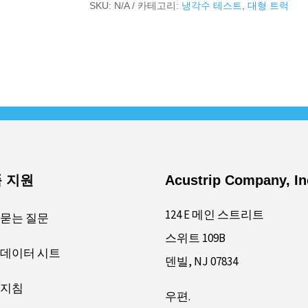
수
SKU:
N/A
카테고리:
냉각수 테스트
,
대형 트럭
량
 지원
Acustrip Company, In
124 E 메인 스트리트
 묻는 질문
스위트 109B
 데이터 시트
덴빌, NJ 07834
 지침
우편.