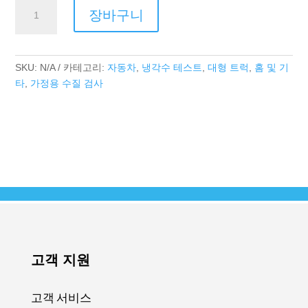
ACUSTRIP
장바구니
5050
Series
수
량
SKU:
N/A
카테고리:
자동차
,
냉각수 테스트
,
대형 트럭
,
홈 및 기
타
,
가정용 수질 검사
고객 지원
고객 서비스