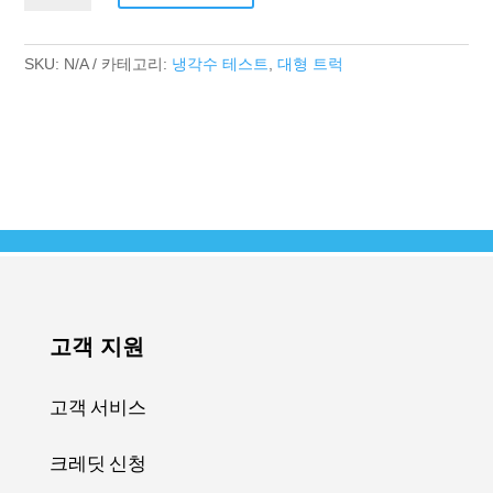
4
Series
수
SKU:
N/A
카테고리:
냉각수 테스트
,
대형 트럭
량
고객 지원
고객 서비스
크레딧 신청