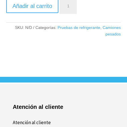
ACUSTRIP
Añadir al carrito
3000-
NOAT
Series
cantidad
SKU:
N/D
Categorías:
Pruebas de refrigerante
,
Camiones
pesados
Atención al cliente
Atención al cliente